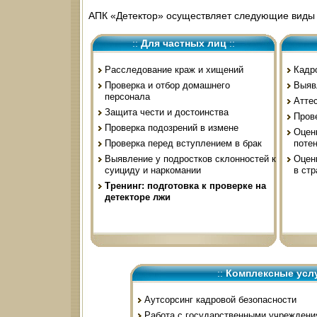
АПК «Детектор» осуществляет следующие вид
::
Для частных лиц
::
Расследование краж и хищений
Кадро
Проверка и отбор домашнего
Выяв
персонала
Атте
Защита чести и достоинства
Пров
Проверка подозрений в измене
Оцен
Проверка перед вступлением в брак
поте
Выявление у подростков склонностей к
Оцен
суициду и наркомании
в ст
Тренинг: подготовка к проверке на
детекторе лжи
::
Комплексные усл
Аутсорсинг кадровой безопасности
Работа с государственными учреждени