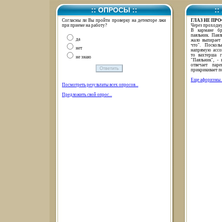
:: ОПРОСЫ ::
:
Согласны ли Вы пройти проверку на детекторе лжи
ГЛАЗ НЕ ПР
при приеме на работу?
Через проходну
В кармане бр
паяльник. Паял
да
жало выпирает
что". Поскол
нет
напрямую ассо
то вахтерша г
не знаю
"Паяльник", -
отвечает пар
прикрикивает п
Еще афоризмы..
Посмотреть результаты всех опросов...
Предложить свой опрос...