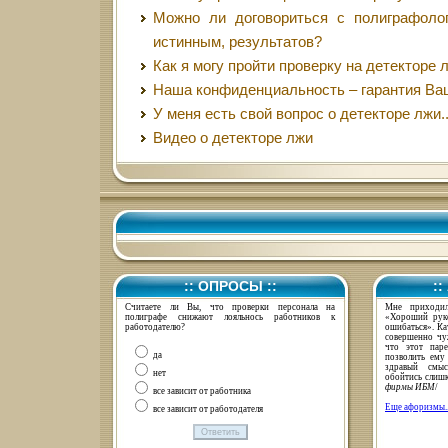
Можно ли договориться с полиграфоло
истинным, результатов?
Как я могу пройти проверку на детекторе
Наша конфиденциальность – гарантия Ва
У меня есть свой вопрос о детекторе лжи..
Видео о детекторе лжи
:: ОПРОСЫ ::
:
Считаете ли Вы, что проверки персонала на
Мне приходил
полиграфе снижают лояльнось работников к
«Хороший рук
работодателю?
ошибаться». Ка
совершенно чу
что этот пар
да
позволить ему
здравый смыс
нет
обойтись слишк
фирмы ИБМ
/
все зависит от работника
Еще афоризмы..
все зависит от работодателя