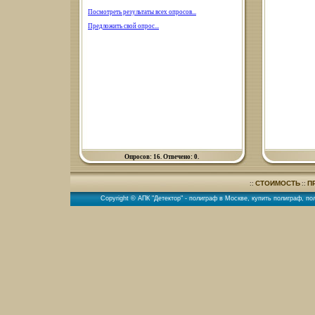
Посмотреть результаты всех опросов...
Предложить свой опрос...
Опросов: 16. Отвечено: 0.
СТОИМОСТЬ
П
::
::
Copyright © АПК "Детектор" -
полиграф в Москве
,
купить полиграф
,
по