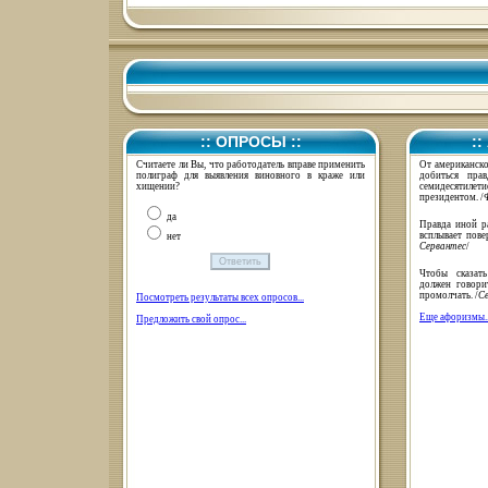
:: ОПРОСЫ ::
:
Считаете ли Вы, что работодатель вправе применить
От американско
полиграф для выявления виновного в краже или
добиться пра
хищении?
семидесятиле
президентом. /
да
Правда иной ра
всплывает пове
нет
Сервантес
/
Чтобы сказать
должен говори
промолчать. /
С
Посмотреть результаты всех опросов...
Еще афоризмы..
Предложить свой опрос...