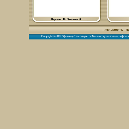
Опросов: 16. Отвечено: 0.
СТОИМОСТЬ
П
::
::
Copyright © АПК "Детектор" -
полиграф в Москве
,
купить полиграф
,
по