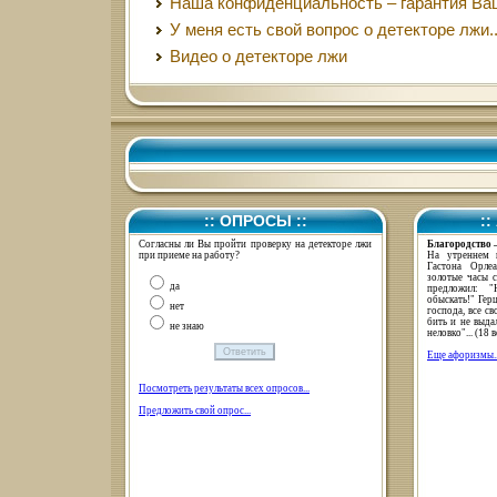
Наша конфиденциальность – гарантия Ва
У меня есть свой вопрос о детекторе лжи..
Видео о детекторе лжи
:: ОПРОСЫ ::
:
Согласны ли Вы пройти проверку на детекторе лжи
Благородство –
при приеме на работу?
На утреннем 
Гастона Орле
золотые часы с
да
предложил: "
обыскать!" Гер
нет
господа, все с
бить и не выда
не знаю
неловко"... (18 в
Еще афоризмы..
Посмотреть результаты всех опросов...
Предложить свой опрос...