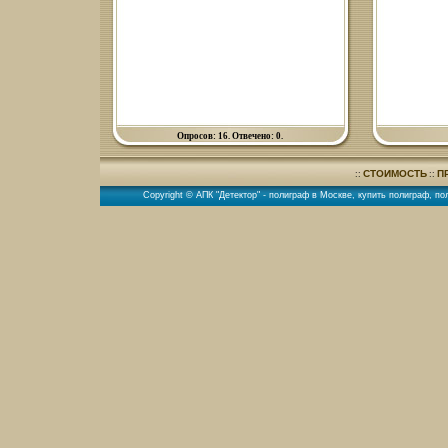
Опросов: 16. Отвечено: 0.
СТОИМОСТЬ
П
::
::
Copyright © АПК "Детектор" -
полиграф в Москве
,
купить полиграф
,
по