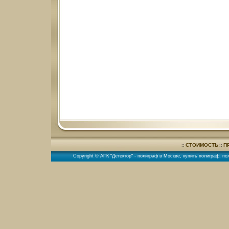
СТОИМОСТЬ
П
::
::
Copyright © АПК "Детектор" -
полиграф в Москве
,
купить полиграф
,
по