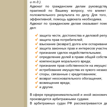
и т.д.).
Адвокат по гражданским делам руководств
практикой по Вашему вопросу, что влияет
положительного результата по делу. Для тог
эффективной, помощь адвоката необходима.
Адвокат по гражданским делам оказывает по
дел:
защита чести, достоинства и деловой репу
защита прав потребителей;
взыскание (возврат) долга или оспариван
защита законных прав и интересов участни
признание сделок недействительными;
определение долей в праве общей собств
компенсация морального вреда;
признание прав собственности на имущес
истребование имущества из чужого незако
споры, связанные с кредитованием;
возврат неосновательного обогащения;
возмещение вреда;
и другие.
В сфере предпринимательской и иной экономич
производится арбитражными судами.
В арбитражных судах РФ рассматриваются де