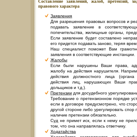
Составление заявлений, жалоб, претензий, х
правового характера
Заявления
Для разрешения правовых вопросов и ре
подавать заявление в соответствую
попечительства, жилищные органы, предо
Если заявление будет составлено неправ
его придется подавать заново, теряя врем
Наш специалист поможет Вам грамотн
заявления в соответствующие инстанции.
Жалобы
Если были нарушены Ваши права, адв
жалобу на действия нарушителя. Напри
действия должностного лица (органа 
действия лиц, нарушающих Ваши права
дольщиков и т.д.).
Претензии
для досудебного урегулирован
Требование о претензионном порядке ус
если в договоре предусмотрено, что сто
другой стороне либо урегулировать спор
наличие претензии обязательно.
Суд не примет иск, если к нему не прил
том, что она направлялась ответчику.
Ходатайства