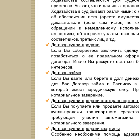
Ходатайства составляются для судеб
приставов. Бывает, что и для иных органов
Ходатайства в суд бывают различными: о 
об обеспечении иска (аресте имущества
доказательств (если сам истец не с
обращении к немедленному исполнен
экспертизы, об отсрочке уплаты госпошл
соответчиков, третьих лиц и т.д.
Договор купли-продажи
Если Вы собираетесь заключить сделку
позаботиться о ее правильном офор
договора. Иначе Вы рискуете остаться 
интересов.
Договор займа
Если Вы даете или берете в долг денежн
для Вас Договор займа и Расписку в 
который имеет юридическую силу. П
нотариальное заверение.
Договор купли-продажи автотранспортного
Если Вы покупаете или продаете автомо
купли-продажи транспортного средс
требующей участия автомагазина,
нотариального заверения.
Договор купли-продажи квартиры
Особенно необходима помощь адвокат