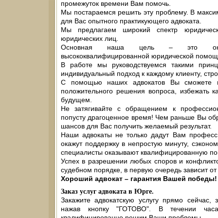
промежуток времени Вам помочь.
Мы постараемся решить эту проблему. В макси
для Вас опытного практикующего адвоката.
Мы предлагаем широкий спектр юридическ
юридических лиц.
Основная наша цель – это оказа
высококвалифицированной юридической помощ
В работе мы руководствуемся такими принц
индивидуальный подход к каждому клиенту, стр
С помощью наших адвокатов Вы сможете в
положительного решения вопроса, избежать к
будущем.
Не затягивайте с обращением к профессио
попусту драгоценное время! Чем раньше Вы обр
шансов для Вас получить желаемый результат.
Наши адвокаты не только дадут Вам професс
окажут поддержку в непростую минуту, сэконо
специалисты оказывают квалифицированную по
Успех в разрешении любых споров и конфликто
судебном порядке, в первую очередь зависит о
Хороший адвокат – гарантия Вашей победы!
Заказ услуг адвоката в Юрге.
Закажите адвокатскую услугу прямо сейчас,
нажав кнопку "ГОТОВО". В течении ча
квалифицированно решим Ваши проблемы.