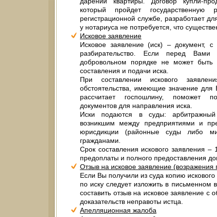
дарении квартиры. Договор купли-пр
который пройдет государственную 
регистрационной службе, разработает для
у нотариуса не потребуется, что существ
Исковое заявление
Исковое заявление (иск) – документ, с
разбирательство. Если перед Вами 
добровольном порядке не может быть
составления и подачи иска.
При составлении искового заявлен
обстоятельства, имеющие значение для В
рассчитает госпошлину, поможет по
документов для направления иска.
Иски подаются в суды: арбитражный
возникшим между предприятиями и пр
юрисдикции (районные суды либо ми
гражданами.
Срок составления искового заявления – 
предоплаты и полного предоставления до
Отзыв на исковое заявление (возражения 
Если Вы получили из суда копию искового
по иску следует изложить в письменном 
составить отзыв на исковое заявление с
доказательств неправоты истца.
Апелляционная жалоба