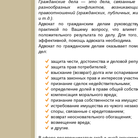
Гражданские дела — это дела, связанные
разнообразных конфликтов, возникаю
правоотношений (гражданских, публичных, ж
и т.д.).
Адвокат по гражданским делам руководств
практикой по Вашему вопросу, что влияет
положительного результата по делу. Для тог
эффективной, помощь адвоката необходима.
Адвокат по гражданским делам оказывает по
дел:
защита чести, достоинства и деловой репу
защита прав потребителей;
взыскание (возврат) долга или оспариван
защита законных прав и интересов участни
признание сделок недействительными;
определение долей в праве общей собств
компенсация морального вреда;
признание прав собственности на имущес
истребование имущества из чужого незако
споры, связанные с кредитованием;
возврат неосновательного обогащения;
возмещение вреда;
и другие.
В сфере предпринимательской и иной экономич