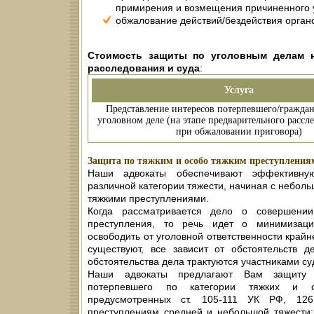
примирения и возмещения причиненного 
обжалование действий/бездействия органо
Стоимость защиты по уголовным делам н
расследования и суда
:
Услуга
Представление интересов потерпевшего/граждан
уголовном деле (на этапе предварительного рассле
при обжаловании приговора)
Защита по тяжким и особо тяжким преступления
Наши адвокаты обеспечивают эффективну
различной категории тяжести, начиная с неболь
тяжкими преступлениями.
Когда рассматривается дело о совершении
преступления, то речь идет о минимизации
освободить от уголовной ответственности крайн
существуют, все зависит от обстоятельств д
обстоятельства дела трактуются участниками су
Наши адвокаты предлагают Вам защиту 
потерпевшего по категории тяжких и о
предусмотренных ст. 105-111 УК РФ, 12
преступлениям средней и небольшой тяжести: