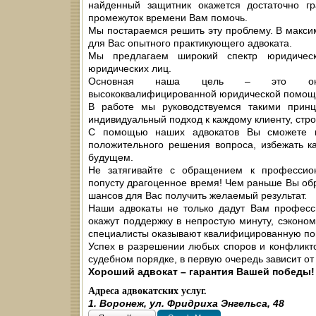
найденный защитник окажется достаточно 
промежуток времени Вам помочь.
Мы постараемся решить эту проблему. В макси
для Вас опытного практикующего адвоката.
Мы предлагаем широкий спектр юридическ
юридических лиц.
Основная наша цель – это оказа
высококвалифицированной юридической помощ
В работе мы руководствуемся такими принц
индивидуальный подход к каждому клиенту, стр
С помощью наших адвокатов Вы сможете в
положительного решения вопроса, избежать к
будущем.
Не затягивайте с обращением к профессио
попусту драгоценное время! Чем раньше Вы обр
шансов для Вас получить желаемый результат.
Наши адвокаты не только дадут Вам професс
окажут поддержку в непростую минуту, сэконо
специалисты оказывают квалифицированную по
Успех в разрешении любых споров и конфликто
судебном порядке, в первую очередь зависит о
Хороший адвокат – гарантия Вашей победы!
Адреса адвокатских услуг.
1. Воронеж, ул. Фридриха Энгельса, 48