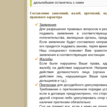
дальнейшем останетесь с нами
Составление заявлений, жалоб, претензий, х
правового характера
Заявления
Для разрешения правовых вопросов и ре
подавать заявление в соответствую
попечительства, жилищные органы, предо
Если заявление будет составлено неправ
его придется подавать заново, теряя врем
Наш специалист поможет Вам грамотн
заявления в соответствующие инстанции.
Жалобы
Если были нарушены Ваши права, адв
жалобу на действия нарушителя. Напри
действия должностного лица (органа 
действия лиц, нарушающих Ваши права
дольщиков и т.д.).
Претензии
для досудебного урегулирован
Требование о претензионном порядке ус
если в договоре предусмотрено, что сто
другой стороне либо урегулировать спор
наличие претензии обязательно.
Суд не примет иск, если к нему не прил