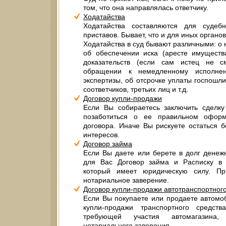
том, что она направлялась ответчику.
Ходатайства
Ходатайства составляются для судеб
приставов. Бывает, что и для иных органов
Ходатайства в суд бывают различными: о 
об обеспечении иска (аресте имущества
доказательств (если сам истец не с
обращении к немедленному исполнен
экспертизы, об отсрочке уплаты госпошл
соответчиков, третьих лиц и т.д.
Договор купли-продажи
Если Вы собираетесь заключить сделку
позаботиться о ее правильном офор
договора. Иначе Вы рискуете остаться 
интересов.
Договор займа
Если Вы даете или берете в долг денежн
для Вас Договор займа и Расписку в 
который имеет юридическую силу. П
нотариальное заверение.
Договор купли-продажи автотранспортного
Если Вы покупаете или продаете автомо
купли-продажи транспортного средс
требующей участия автомагазина,
нотариального заверения.