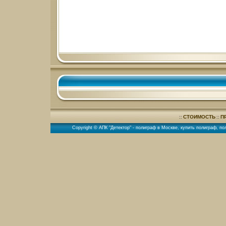
СТОИМОСТЬ
П
::
::
Copyright © АПК "Детектор" -
полиграф в Москве
,
купить полиграф
,
по