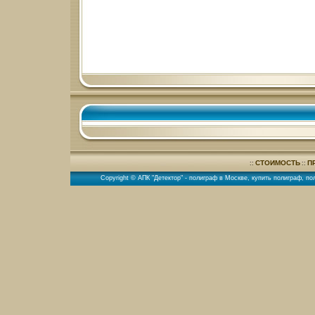
СТОИМОСТЬ
П
::
::
Copyright © АПК "Детектор" -
полиграф в Москве
,
купить полиграф
,
по