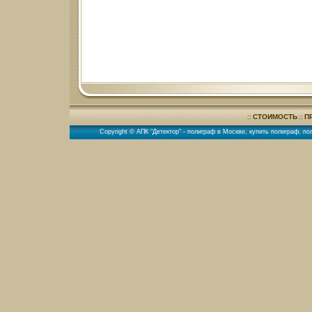
СТОИМОСТЬ
П
::
::
Copyright © АПК "Детектор" -
полиграф в Москве
,
купить полиграф
,
по