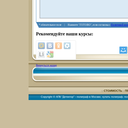
* обязательное поле | Нажмите "ГОТОВО", если согласны с
Политикой ко
Рекомендуйте наши курсы:
Вернуться назад
СТОИМОСТЬ
П
::
::
Copyright © АПК "Детектор" -
полиграф в Москве
,
купить полиграф
,
по