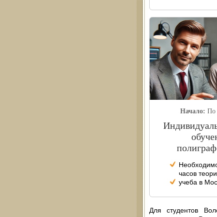
Начало:
По
Индивидуаль
обуче
полиграф
Необходимо
часов теори
учеба в Мо
Для студентов Во