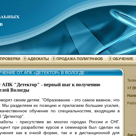
ПРОВЕРКИ
АДВОКАТЫ
ПРОДАЖА ПОЛИГРАФОВ
ОБУЧЕНИЕ
ЧЕНИЕ ОТ АПК «ДЕТЕКТОР» В ВОЛОГДЕ
::
Теле
т АПК "Детектор" - первый шаг к получению
+7 (
елей Вологды
Напи
ворят своим детям: "Образование - это самое важное, что
Рабо
. Мы разделяем их позицию и прилагаем большие усилия,
 качественное обучение по специальностям, входящим в
 "Детектор".
аботы - присутствие во многих городах России и СНГ.
кцент при разработке курсов и семинаров был сделан на
учения как в очной форме, так и в дистанционной для
Дист