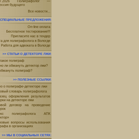
07.2026 Полиграфолог —
ессия будущего
Все новости...
СПЕЦИАЛЬНЫЕ ПРЕДЛОЖЕНИЯ
On-line оплата
Бесплатное тестирование!!!
Пригласите нас в тендер
а для полиграфолога в Вологде
Работа для адвоката в Вологде
СТАТЬИ О ДЕТЕКТОРЕ ЛЖИ
такое полиграф
о ли обмануть детектор лжи?
 обмануть полиграф?
ПОЛЕЗНЫЕ ССЫЛКИ
о о полиграфе-детекторе лжи
ковый словарь полиграфолога
азец оформления результатов
рки на детекторе лжи
овой договор на проведение
ерок
декс полиграфолога АПК
ктор»
вовые вопросы использования
рафа в организациях
МЫ В СОЦИАЛЬНЫХ СЕТЯХ