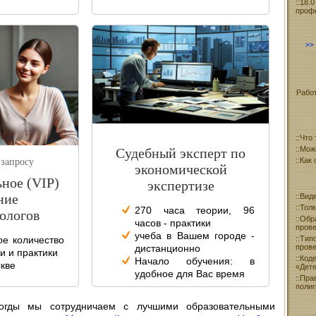
18.
проф
Работ
Что 
Можн
Судебный эксперт по
Как
 запросу
экономической
ное (VIP)
экспертизе
ние
Виде
Тол
270 часа теории, 96
ологов
Обр
часов - практики
прове
учеба в Вашем городе -
Тип
е количество
пров
дистанционно
и и практики
Ко
Начало обучения: в
скве
«Дете
удобное для Вас время
Пра
полиг
логды мы сотрудничаем с лучшими образовательными