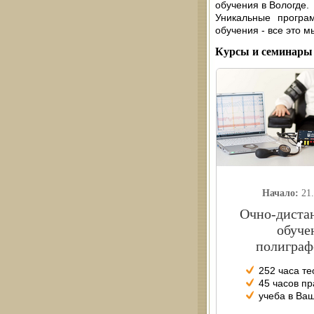
обучения в Вологде.
Уникальные програ
обучения - все это м
Курсы и семинары 
Начало:
21
Очно-диста
обуче
полиграф
252 часа т
45 часов пр
учеба в Ва