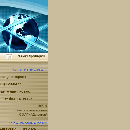
Заказ проверки
НАШИ КООРДИНАТЫ
фон для справок:
903) 120-0477
шите нам письмо
таем без выходных
Яшина, 9
Написать нам письмо
Об АПК "Детектор"
РАСПИСАНИЕ ЗАНЯТИЙ
анционно:
11.09.2026