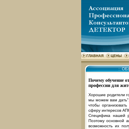
ГЛАВНАЯ
ЦЕНЫ
::
ОБУ
Почему обучение о
профессии для жит
Хорошие родители го
мы можем вам дать"
чтобы организовать
сферу интересов АПК
Специфика нашей р
Поэтому основной а
возможность их пол