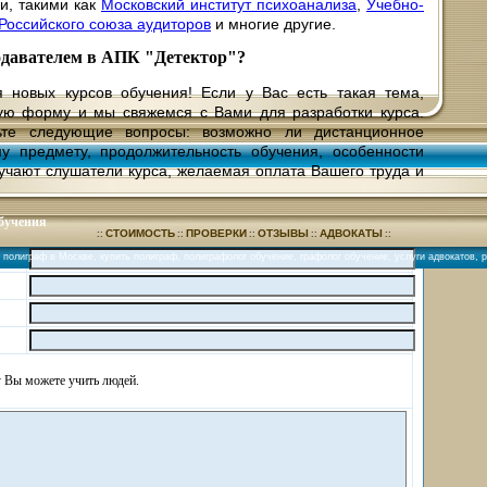
и, такими как
Московский институт психоанализа
,
Учебно-
Российского союза аудиторов
и многие другие.
одавателем в АПК "Детектор"?
новых курсов обучения! Если у Вас есть такая тема,
ую форму и мы свяжемся с Вами для разработки курса.
ьте следующие вопросы: возможно ли дистанционное
у предмету, продолжительность обучения, особенности
учают слушатели курса, желаемая оплата Вашего труда и
обучения
СТОИМОСТЬ
ПРОВЕРКИ
ОТЗЫВЫ
АДВОКАТЫ
::
::
::
::
::
-
полиграф в Москве
,
купить полиграф
,
полиграфолог обучение
,
графолог обучение
,
услуги адвокатов
,
р
 Вы можете учить людей.