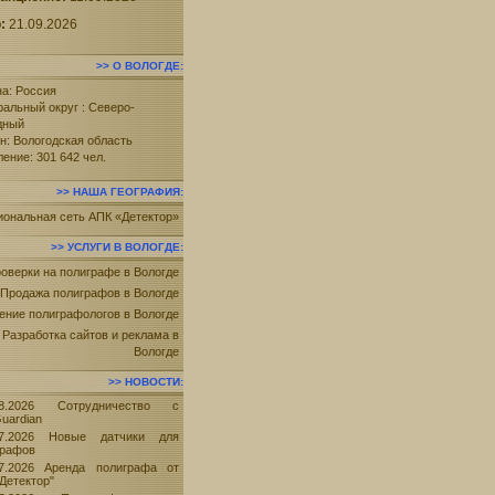
:
21.09.2026
О ВОЛОГДЕ
а: Россия
альный округ : Северо-
дный
он:
Вологодская область
ение: 301 642 чел.
НАША ГЕОГРАФИЯ
иональная сеть АПК «Детектор»
УСЛУГИ В ВОЛОГДЕ
оверки на полиграфе в Вологде
Продажа полиграфов в Вологде
ение полиграфологов в Вологде
Разработка сайтов и реклама в
Вологде
НОВОСТИ
08.2026 Сотрудничество с
uardian
07.2026 Новые датчики для
графов
07.2026 Аренда полиграфа от
Детектор"