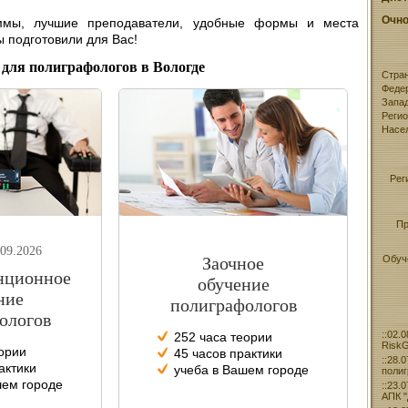
Очно
ммы, лучшие преподаватели, удобные формы и места
ы подготовили для Вас!
для полиграфологов в Вологде
Стран
Федер
Запа
Реги
Насел
Рег
Пр
.09.2026
Обуч
Заочное
нционное
обучение
ние
полиграфологов
ологов
02.
252 часа теории
RiskG
еории
45 часов практики
28.
актики
учеба в Вашем городе
поли
шем городе
23.
АПК "