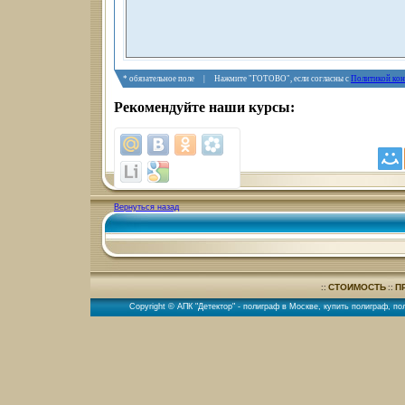
* обязательное поле | Нажмите "ГОТОВО", если согласны с
Политикой ко
Рекомендуйте наши курсы:
Вернуться назад
СТОИМОСТЬ
П
::
::
Copyright © АПК "Детектор" -
полиграф в Москве
,
купить полиграф
,
по