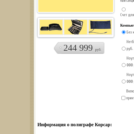
Квитанц
Счет для
Компьют
Без 
Нетб
244 999
руб.
руб.
Ноут
000
Ноут
000
Вклю
прин
Информация о полиграфе Корсар: