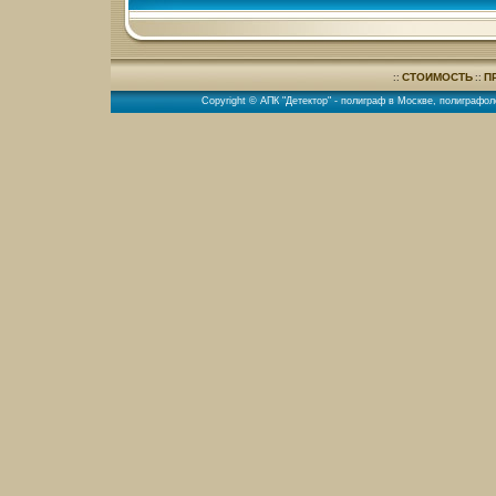
СТОИМОСТЬ
П
::
::
Copyright © АПК "Детектор" -
полиграф в Москве
,
полиграфол