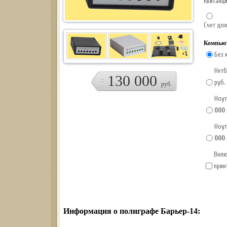
Квитанц
Счет для
Компьют
Без 
Нетб
130 000
руб.
руб.
Ноут
000
Ноут
000
Вклю
прин
Информация о полиграфе Барьер-14: