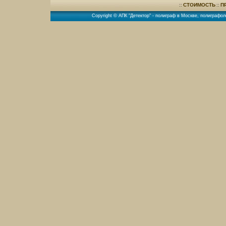
СТОИМОСТЬ
П
::
::
Copyright © АПК "Детектор" -
полиграф в Москве
,
полиграфол