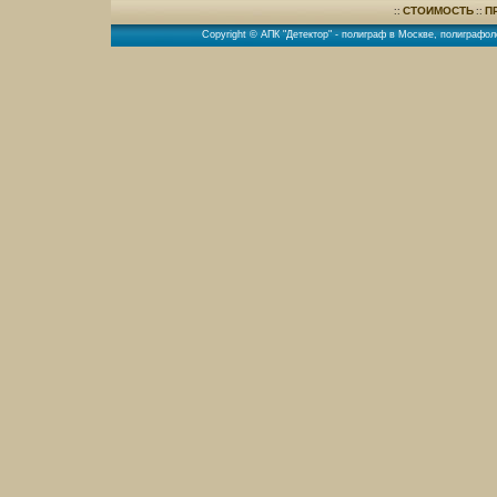
СТОИМОСТЬ
П
::
::
Copyright © АПК "Детектор" -
полиграф в Москве
,
полиграфол