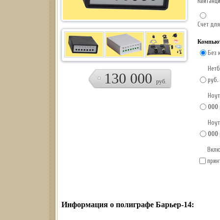
Квитанц
Счет для
Компьют
Без 
Нетб
130 000
руб.
руб.
Ноут
000
Ноут
000
Вклю
прин
Информация о полиграфе Барьер-14: