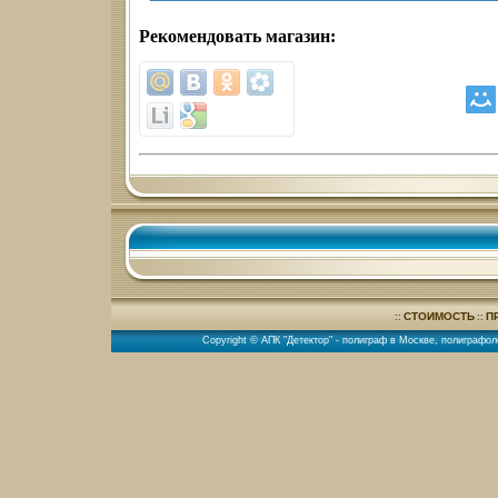
Рекомендовать магазин:
СТОИМОСТЬ
П
::
::
Copyright © АПК "Детектор" -
полиграф в Москве
,
полиграфол