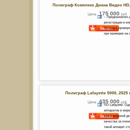
Полиграф Комплекс Диана Видео HD
175 000
Цена
руб.
-. Предназначен 
регистрации и к
Заявка
беседы с провер
при проверке на
Полиграф Lafayette 5000
, 2025
435 000
Цена
руб.
ПО Lafayette. Од
аппаратов в мире
Заявка
компьютерной де
качества за оче
такой аппарат ст