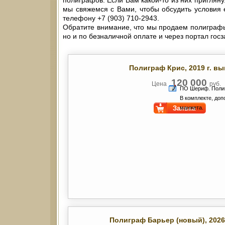
полиграфов. Если Вам какой-то из них пригляну
мы свяжемся с Вами, чтобы обсудить условия е
телефону +7 (903) 710-2943.
Обратите внимание, что мы продаем полиграфы 
но и по безналичной оплате и через портал госз
Полиграф Крис
, 2019 г. в
120 000
Цена
руб.
ПО Шериф. Полиг
В комплекте, доп
Заявка
манжета.
Полиграф Барьер (новый)
, 202