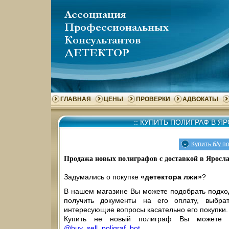
ГЛАВНАЯ
ЦЕНЫ
ПРОВЕРКИ
АДВОКАТЫ
::
КУПИТЬ ПОЛИГРАФ В Я
Купить б/у п
Продажа новых полиграфов с доставкой в Яросл
Задумались о покупке
«детектора лжи»
?
В нашем магазине Вы можете подобрать подх
получить документы на его оплату, выбра
интересующие вопросы касательно его покупки.
Купить не новый полиграф Вы можете 
@buy_sell_poligraf_bot
.