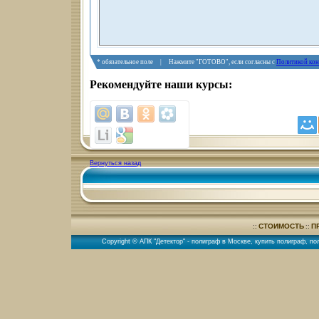
* обязательное поле | Нажмите "ГОТОВО", если согласны с
Политикой ко
Рекомендуйте наши курсы:
Вернуться назад
СТОИМОСТЬ
П
::
::
Copyright © АПК "Детектор" -
полиграф в Москве
,
купить полиграф
,
по